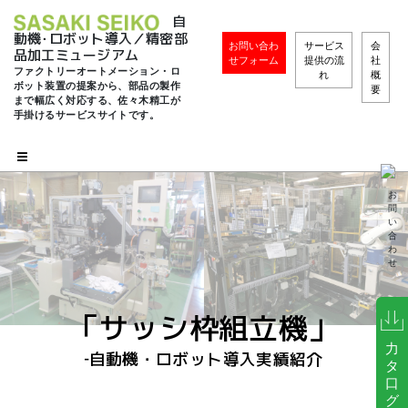
自
動機･ロボット導入／精密部
お問い合わ
サービス
会
品加工ミュージアム
せフォーム
提供の流
社
ファクトリーオートメーション・ロ
れ
概
ボット装置の提案から、部品の製作
要
まで幅広く対応する、佐々木精工が
手掛けるサービスサイトです。
お
問
い
合
わ
せ
「サッシ枠組立機」
力
‐自動機・ロボット導入実績紹介
タ
口
グ