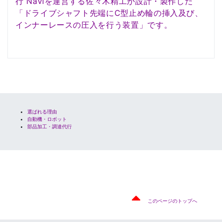
行 Naviを運営する佐々木精工が設計・製作した
「ドライブシャフト先端にC型止め輪の挿入及び、
インナーレースの圧入を行う装置」です。
選ばれる理由
自動機・ロボット
部品加工・調達代行
このページのトップへ