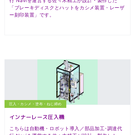
行 Naviを運営する佐々木精工が設計・製作した
「ブレーキディスクとハットをカシメ装置・レーザ
ー刻印装置」です。
圧入・カシメ・塗布・ねじ締め
インナーレース圧入機
こちらは自動機・ロボット導入／部品加工･調達代