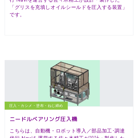
「グリスを充填しオイルシールドを圧入する装置」
です。
圧入・カシメ・塗布・ねじ締め
ニードルベアリング圧入機
こちらは、自動機・ロボット導入／部品加工･調達
代行 Naviを運営する佐々木精工が設計・製作した