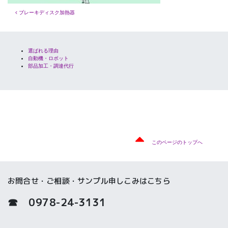
投稿ナビゲーション
ブレーキディスク加熱器
選ばれる理由
自動機・ロボット
部品加工・調達代行
このページのトップへ
お問合せ・ご相談・サンプル申しこみはこちら
☎ 0978-24-3131