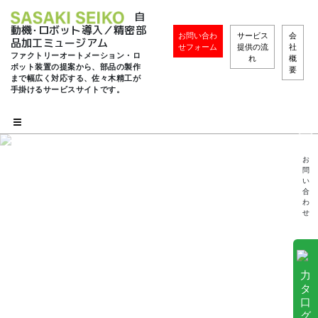
自
動機･ロボット導入／精密部
お問い合わ
サービス
会
品加工ミュージアム
せフォーム
提供の流
社
ファクトリーオートメーション・ロ
れ
概
ボット装置の提案から、部品の製作
要
まで幅広く対応する、佐々木精工が
手掛けるサービスサイトです。
お
問
い
合
わ
せ
力
タ
口
グ