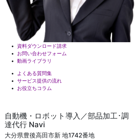
資料ダウンロード請求
お問い合わせフォーム
動画ライブラリ
よくある質問集
サービス提供の流れ
お役立ちコラム
自動機・ロボット導入／部品加工･調
達代行 Navi
大分県豊後高田市新 地1742番地