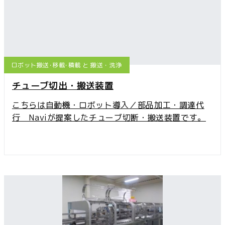
ロボット搬送･移載･積載 と 搬送・洗浄
チューブ切出・搬送装置
こちらは自動機・ロボット導入／部品加工・調達代
行 Naviが提案したチューブ切断・搬送装置です。