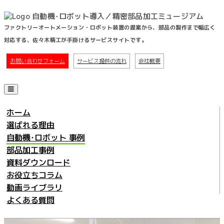
自動機･ロボット導入／精密部品加工ミュージアム
ファクトリーオートメーション・ロボット装置の提案から、部品の製作まで幅広く
対応する、佐々木精工が手掛けるサービスサイトです。
お問い合わせフォーム
サービス提供の流れ
会社概要
コ
ン
ホーム
テ
選ばれる理由
ン
自動機･ロボット 事例
ツ
部品加工事例
へ
資料ダウンロード
ス
お役立ちコラム
キ
動画ライブラリ
ッ
よくある質問
プ