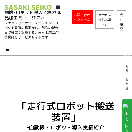
自
動機･ロボット導入／精密部
お問い合わ
サービス
会
品加工ミュージアム
せフォーム
提供の流
社
ファクトリーオートメーション・ロ
れ
概
ボット装置の提案から、部品の製作
要
まで幅広く対応する、佐々木精工が
手掛けるサービスサイトです。
お
問
い
合
わ
せ
「走行式ロボット搬送
装置」
力
タ
口
‐自動機・ロボット導入実績紹介
グ