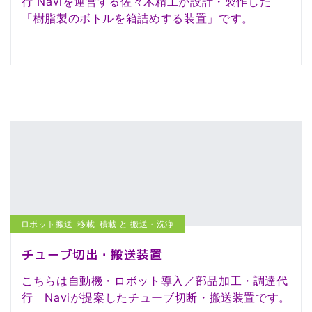
行 Naviを運営する佐々木精工が設計・製作した
「樹脂製のボトルを箱詰めする装置」です。
ロボット搬送･移載･積載 と 搬送・洗浄
チューブ切出・搬送装置
こちらは自動機・ロボット導入／部品加工・調達代
行 Naviが提案したチューブ切断・搬送装置です。