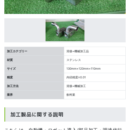
加工カテゴリー
溶接+機械加工品
材質
ステンレス
サイズ
130mm×120mm×110mm
精度
内径精度±0.01
加工方法
溶接+機械加工
業界
飲料業
加工製品に関する説明