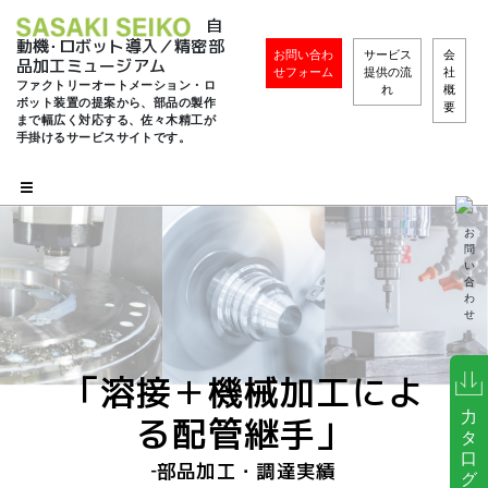
自
動機･ロボット導入／精密部
お問い合わ
サービス
会
品加工ミュージアム
せフォーム
提供の流
社
ファクトリーオートメーション・ロ
れ
概
ボット装置の提案から、部品の製作
要
まで幅広く対応する、佐々木精工が
手掛けるサービスサイトです。
お
問
い
合
わ
せ
「溶接＋機械加工によ
力
る配管継手」
タ
口
‐部品加工・調達実績
グ